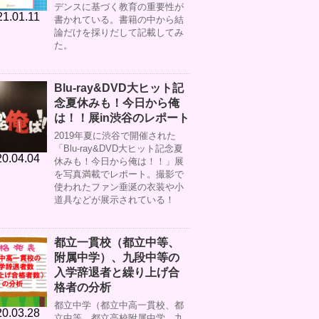
デンスに基づく教育の重要性が
21.01.11
書かれている。書籍の中から結
論だけを採りだして記載してみ
た。
Blu-ray&DVD大ヒット記
念夏休みも！今日から俺
は！！展in渋谷のレポート
2019年夏に渋谷で開催された
「Blu-ray&DVD大ヒット記念夏
0.04.04
休みも！今日から俺は！！」展
を写真満載でレポート。撮影で
使われたファン垂涎の衣装や小
道具などが展示されている！
都立一貫校（都立中等、
附属中学）、九段中等の
入学辞退者と繰り上げ合
格者の分析
都立中学（都立中高一貫校、都
0.03.28
立中等、都立高校附属中学、九