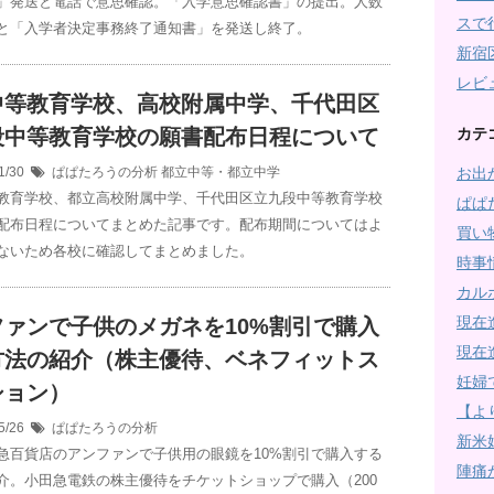
」発送と電話で意思確認。「入学意思確認書」の提出。人数
スで
と「入学者決定事務終了通知書」を発送し終了。
新宿
レビ
中等教育学校、高校附属中学、千代田区
段中等教育学校の願書配布日程について
カテ
1/30
ぱぱたろうの分析
都立中等・都立中学
お出
教育学校、都立高校附属中学、千代田区立九段中等教育学校
ぱぱ
配布日程についてまとめた記事です。配布期間についてはよ
買い
ないため各校に確認してまとめました。
時事
カル
現在
ファンで子供のメガネを10%割引で購入
現在
方法の紹介（株主優待、ベネフィットス
妊婦
ション）
【よ
5/26
ぱぱたろうの分析
新米
急百貨店のアンファンで子供用の眼鏡を10%割引で購入する
陣痛
介。小田急電鉄の株主優待をチケットショップで購入（200