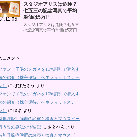
スタジオアリスは危険？
七五三の記念写真で平均
単価は5万円
14.11.05
スタジオアリスは危険？七五三
の記念写真で平均単価は5万円
のコメント
ファンで子供のメガネを10%割引で購入す
法の紹介（株主優待、ベネフィットステー
ン）
に
ぱぱたろう
より
ファンで子供のメガネを10%割引で購入す
法の紹介（株主優待、ベネフィットステー
ン）
に
匿名
より
時無呼吸症候群の診察と検査とマウスピー
行う対処療法の体験記
に
さとぺん
より
時無呼吸症候群の診察と検査とマウスピー