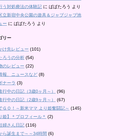
行う対処療法の体験記
に
ぱぱたろう
より
区立新宿中央公園の遊具＆ジャブジャブ池
ュー
に
ぱぱたろう
より
ゴリー
かけ先レビュー
(101)
たろうの分析
(54)
物のレビュー
(22)
情報、ニュースなど
(8)
ボナーラ
(3)
進行中の日記（3歳0ヶ月～）
(96)
進行中の日記（2歳9ヶ月～）
(67)
でＧＯ！～新米ママ より姫奮闘記～
(145)
り姫】＊プロフィール＊
(2)
妊婦さん日記
(116)
から誕生まで～～34時間
(6)