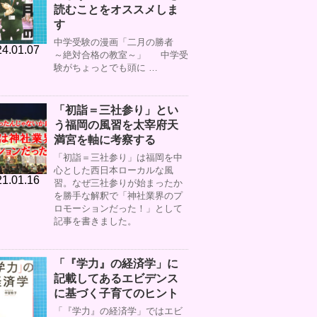
読むことをオススメしま
す
中学受験の漫画「二月の勝者
4.01.07
～絶対合格の教室～」 中学受
験がちょっとでも頭に …
「初詣＝三社参り」とい
う福岡の風習を太宰府天
満宮を軸に考察する
「初詣＝三社参り」は福岡を中
心とした西日本ローカルな風
1.01.16
習。なぜ三社参りが始まったか
を勝手な解釈で「神社業界のプ
ロモーションだった！」として
記事を書きました。
「『学力』の経済学」に
記載してあるエビデンス
に基づく子育てのヒント
「『学力』の経済学」ではエビ