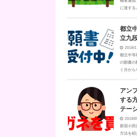
補者通知
に達する
都立
立九
2019/1
都立中等
の願書の
く分から
アン
する
テー
2019/0
新宿小田
方法を紹