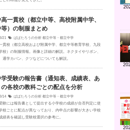
20
中高一貫校（都立中等、高校附属中学、
中等）の制服まとめ
3/21
ぱぱたろうの分析
都立中等・都立中学
一貫校（都立高校および附属中学、都立中等教育学校、九段
学校）の制服情報。画像と詳細の解説。ネクタイやリボン、
、通学カバン、クツなどについても解説。
202
中学受験の報告書（通知表、成績表、あ
）の各校の教科ごとの配点を分析
3/14
ぱぱたろうの分析
都立中等・都立中学
受験には報告書として提出する小学校の成績が合否判定に使
学校ごとに配点が異なっており、内申点の影響が大きい学校
成績表を確認し受験校選択の参考に。
202