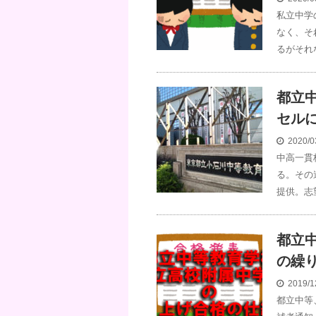
私立中学
なく、そ
るがそれ
都立
セル
2020/0
中高一貫
る。その
提供。志
都立
の繰
2019/1
都立中等