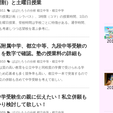
間割）と土曜日授業
3/11
ぱぱたろうの分析
都立中等・都立中学
の授業計画（シラバス）、1時限（コマ）の授業時間、1日の
土曜日授業、登校時間は学校ごとに特徴がある。通学時間、
も考慮しつつ志望校を選ぶ参考に。
201
高附属中学、都立中等、九段中等受験の
さを数字で確認。塾の授業料の詳細も
3/10
ぱぱたろうの分析
都立中等・都立中学
は質の高い教育を公立中学と同程度の学費で受けられる学
ため応募者も多く競争率も高い。都立中一本で突進するので
立の併願も含めて中学受験を考えて欲しい。
201
中学受験生の親に伝えたい！私立併願も
かり検討して欲しい！
3/09
ぱぱたろうの分析
都立中等・都立中学