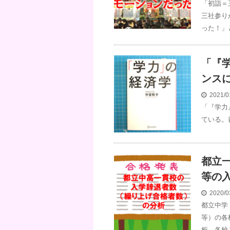
「初詣＝
三社参り
った！」
「『
ンス
2021/0
「『学力
ている。
都立
等の
2020/0
都立中学
等）の各
析。各校