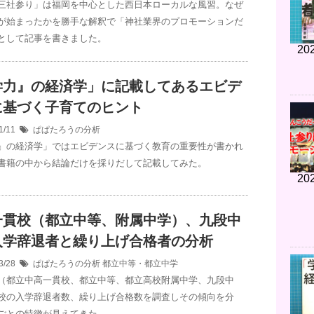
三社参り」は福岡を中心とした西日本ローカルな風習。なぜ
が始まったかを勝手な解釈で「神社業界のプロモーションだ
として記事を書きました。
202
学力』の経済学」に記載してあるエビデ
に基づく子育てのヒント
1/11
ぱぱたろうの分析
』の経済学」ではエビデンスに基づく教育の重要性が書かれ
書籍の中から結論だけを採りだして記載してみた。
202
一貫校（都立中等、附属中学）、九段中
入学辞退者と繰り上げ合格者の分析
3/28
ぱぱたろうの分析
都立中等・都立中学
（都立中高一貫校、都立中等、都立高校附属中学、九段中
校の入学辞退者数、繰り上げ合格数を調査しその傾向を分
ごとの特徴が見えてきた。