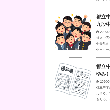
都立
九段
2020/0
都立中高
中等教育
セーター
都立
ゆみ
2020/0
都立中学
われる。
もある。