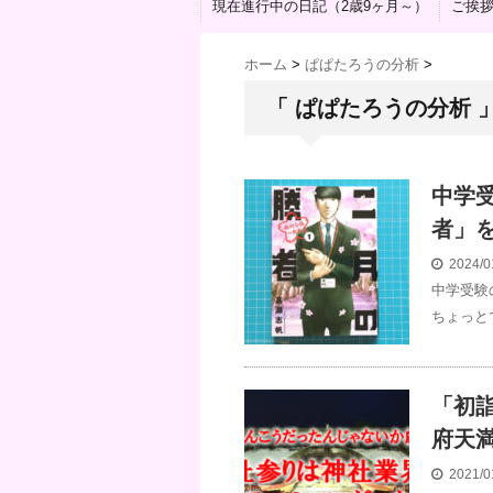
現在進行中の日記（2歳9ヶ月～）
ご挨
ホーム
>
ぱぱたろうの分析
>
「 ぱぱたろうの分析 
中学
者」
2024/0
中学受験
ちょっと
「初
府天
2021/0