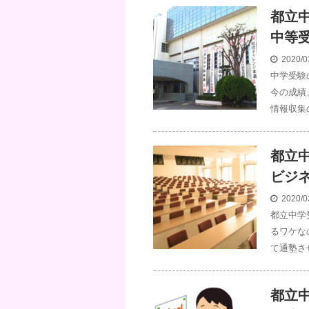
都立
中等
2020/0
中学受験
今の成績
情報収集
都立
ビジ
2020/0
都立中学
るワケな
て通塾さ
都立