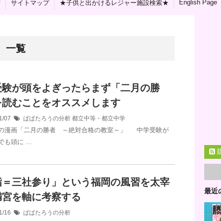
English Page
拶
サイトマップ
★子供と出かけるレジャー施設検索★
」 一覧
受験が頭をよぎったらまず「二月の勝
を読むことをオススメします
1/07
ぱぱたろうの分析
都立中等・都立中学
の漫画「二月の勝者 ～絶対合格の教室～」 中学受験が
でも頭に …
詣＝三社参り」という福岡の風習を太宰
最近
満宮を軸に考察する
1/16
ぱぱたろうの分析