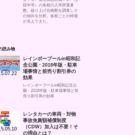
段中等）の各校の入学辞退者
数、繰り上げ合格数を調査しそ
の傾向を分析。各校ごとの特徴
が見えてきた。
の読み物
レインボープールin昭和記
念公園・2018年版・駐車
場事情と前売り割引券の
5.07.22
効果
レインボープールin昭和記念公
園・2018年版・駐車場事情と前
売り割引券の効果
レンタカーの車両・対物
事故免責額補償制度
（CDW）加入は不要！そ
5.05.10
の理由とは？