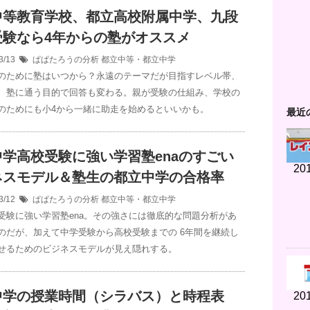
中等教育学校、都立高校附属中学、九段
受験なら4年からの塾がオススメ
3/13
ぱぱたろうの分析
都立中等・都立中学
のために塾はいつから？永遠のテーマだが目指すレベル帯、
、塾に通う目的で回答も変わる。親が受験の仕組み、学校の
のためにも小4から一緒に助走を始めるといいかも。
最近
中学高校受験に強い学習塾enaのすごい
201
ネスモデル＆塾生の都立中学の合格率
3/12
ぱぱたろうの分析
都立中等・都立中学
受験に強い学習塾ena。その強さには徹底的な問題分析があ
のだが、加えて中学受験から高校受験までの 6年間を継続し
せるためのビジネスモデルが見え隠れする。
中学の授業時間（シラバス）と時程表
201