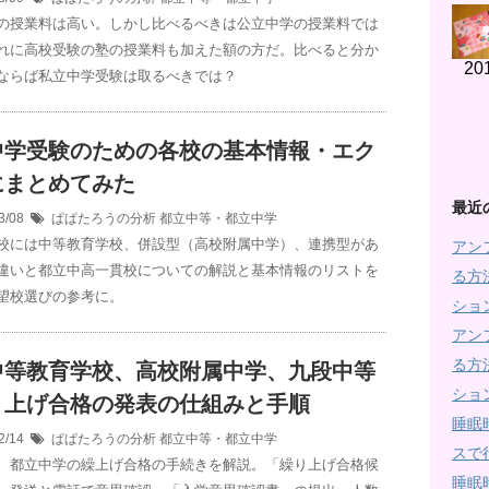
の授業料は高い。しかし比べるべきは公立中学の授業料では
れに高校受験の塾の授業料も加えた額の方だ。比べると分か
20
ならば私立中学受験は取るべきでは？
中学受験のための各校の基本情報・エク
にまとめてみた
最近
3/08
ぱぱたろうの分析
都立中等・都立中学
校には中等教育学校、併設型（高校附属中学）、連携型があ
アン
違いと都立中高一貫校についての解説と基本情報のリストを
る方
望校選びの参考に。
ショ
アン
る方
中等教育学校、高校附属中学、九段中等
ショ
り上げ合格の発表の仕組みと手順
睡眠
2/14
ぱぱたろうの分析
都立中等・都立中学
スで
、都立中学の繰上げ合格の手続きを解説。「繰り上げ合格候
睡眠