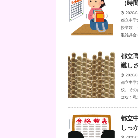
（時
2020/0
都立中学
授業数、
混雑具合
都立
難し
2020/0
都立中学
校。その
はなく私
都立
しっ
2020/0