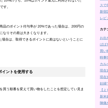
 10%のうち、10%はポイント還元に利用されないた
スで
のです。
新宿
レビ
品のポイント付与率が 20%であった場合は、200円の
カテ
になりその差は大きくなります。
お出
った場合は、取得できるポイントに差はないということに
ぱぱ
買い
時事
カル
現在
ポイントを使用する
現在
妊婦
を買う順番を変えて買い物をしたことを想定してい見ま
【よ
新米
陣痛