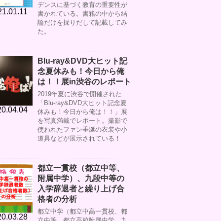
デンスに基づく教育の重要性が
21.01.11
書かれている。書籍の中から結
論だけを採りだして記載してみ
た。
Blu-ray&DVD大ヒット記
念夏休みも！今日から俺
は！！展in渋谷のレポート
2019年夏に渋谷で開催された
「Blu-ray&DVD大ヒット記念夏
0.04.04
休みも！今日から俺は！！」展
を写真満載でレポート。撮影で
使われたファン垂涎の衣装や小
道具などが展示されている！
都立一貫校（都立中等、
附属中学）、九段中等の
入学辞退者と繰り上げ合
格者の分析
都立中学（都立中高一貫校、都
0.03.28
立中等、都立高校附属中学、九