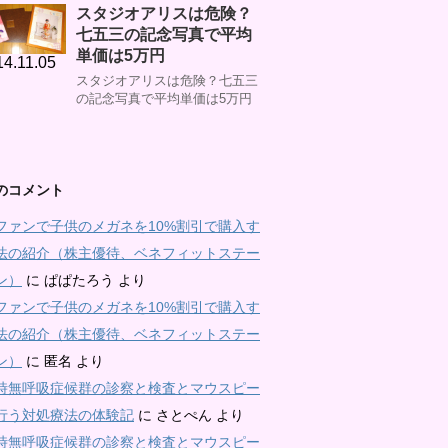
スタジオアリスは危険？
七五三の記念写真で平均
単価は5万円
14.11.05
スタジオアリスは危険？七五三
の記念写真で平均単価は5万円
のコメント
ファンで子供のメガネを10%割引で購入す
法の紹介（株主優待、ベネフィットステー
ン）
に
ぱぱたろう
より
ファンで子供のメガネを10%割引で購入す
法の紹介（株主優待、ベネフィットステー
ン）
に
匿名
より
時無呼吸症候群の診察と検査とマウスピー
行う対処療法の体験記
に
さとぺん
より
時無呼吸症候群の診察と検査とマウスピー