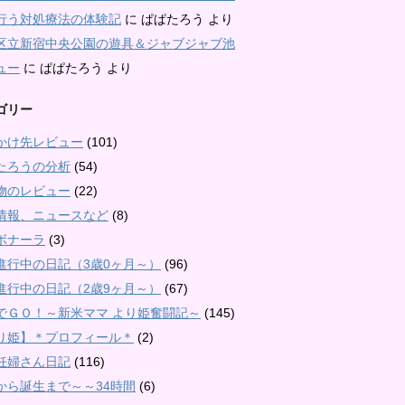
行う対処療法の体験記
に
ぱぱたろう
より
区立新宿中央公園の遊具＆ジャブジャブ池
ュー
に
ぱぱたろう
より
ゴリー
かけ先レビュー
(101)
たろうの分析
(54)
物のレビュー
(22)
情報、ニュースなど
(8)
ボナーラ
(3)
進行中の日記（3歳0ヶ月～）
(96)
進行中の日記（2歳9ヶ月～）
(67)
でＧＯ！～新米ママ より姫奮闘記～
(145)
り姫】＊プロフィール＊
(2)
妊婦さん日記
(116)
から誕生まで～～34時間
(6)