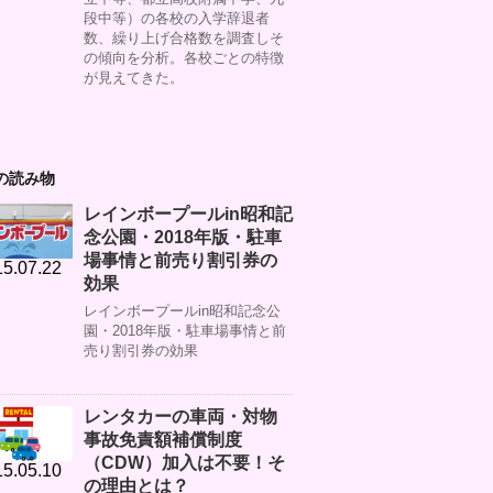
段中等）の各校の入学辞退者
数、繰り上げ合格数を調査しそ
の傾向を分析。各校ごとの特徴
が見えてきた。
の読み物
レインボープールin昭和記
念公園・2018年版・駐車
場事情と前売り割引券の
5.07.22
効果
レインボープールin昭和記念公
園・2018年版・駐車場事情と前
売り割引券の効果
レンタカーの車両・対物
事故免責額補償制度
（CDW）加入は不要！そ
5.05.10
の理由とは？