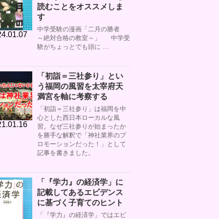
読むことをオススメしま
す
中学受験の漫画「二月の勝者
4.01.07
～絶対合格の教室～」 中学受
験がちょっとでも頭に …
「初詣＝三社参り」とい
う福岡の風習を太宰府天
満宮を軸に考察する
「初詣＝三社参り」は福岡を中
心とした西日本ローカルな風
1.01.16
習。なぜ三社参りが始まったか
を勝手な解釈で「神社業界のプ
ロモーションだった！」として
記事を書きました。
「『学力』の経済学」に
記載してあるエビデンス
に基づく子育てのヒント
「『学力』の経済学」ではエビ