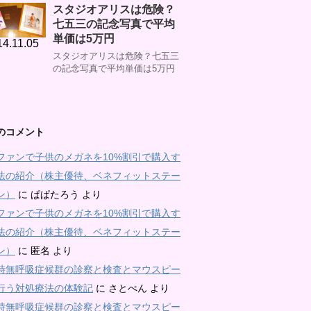
スタジオアリスは危険？
七五三の記念写真で平均
単価は5万円
14.11.05
スタジオアリスは危険？七五三
の記念写真で平均単価は5万円
のコメント
ファンで子供のメガネを10%割引で購入す
法の紹介（株主優待、ベネフィットステー
ン）
に
ぱぱたろう
より
ファンで子供のメガネを10%割引で購入す
法の紹介（株主優待、ベネフィットステー
ン）
に
匿名
より
時無呼吸症候群の診察と検査とマウスピー
行う対処療法の体験記
に
さとぺん
より
時無呼吸症候群の診察と検査とマウスピー