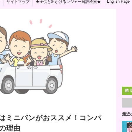
English Page
拶
サイトマップ
★子供と出かけるレジャー施設検索★
最近
はミニバンがおススメ！コンパ
個の理由