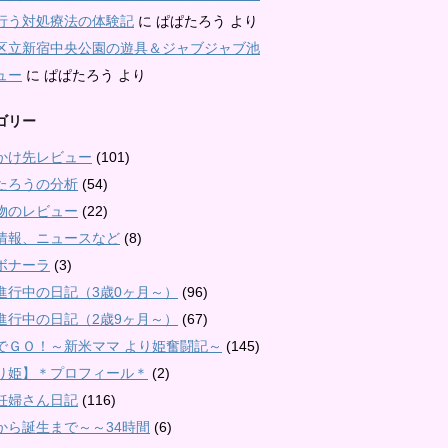
行う対処療法の体験記
に
ぱぱたろう
より
区立新宿中央公園の遊具＆ジャブジャブ池
ュー
に
ぱぱたろう
より
ゴリー
かけ先レビュー
(101)
たろうの分析
(54)
物のレビュー
(22)
情報、ニュースなど
(8)
ボナーラ
(3)
進行中の日記（3歳0ヶ月～）
(96)
進行中の日記（2歳9ヶ月～）
(67)
でＧＯ！～新米ママ より姫奮闘記～
(145)
り姫】＊プロフィール＊
(2)
妊婦さん日記
(116)
から誕生まで～～34時間
(6)