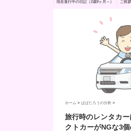
現在進行中の日記（2歳9ヶ月～）
ご挨
ホーム
>
ぱぱたろうの分析
>
旅行時のレンタカー
クトカーがNGな3