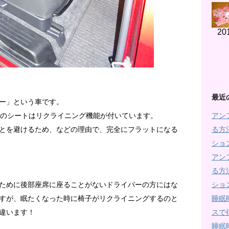
20
最近
ー」という車です。
アン
目のシートはリクライニング機能が付いています。
る方
とを避けるため、などの理由で、完全にフラットになる
ショ
アン
る方
ショ
ために後部座席に座ることがないドライバーの方にはな
睡眠
すが、眠たくなった時に椅子がリクライニングするのと
スで
違います！
睡眠