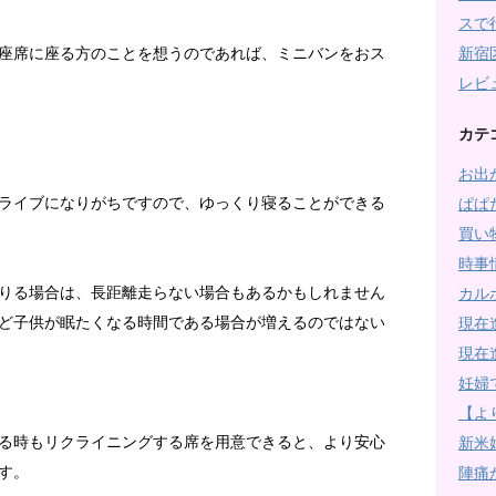
スで
新宿
座席に座る方のことを想うのであれば、ミニバンをおス
レビ
カテ
お出
ライブになりがちですので、ゆっくり寝ることができる
ぱぱ
買い
時事
りる場合は、長距離走らない場合もあるかもしれません
カル
ど子供が眠たくなる時間である場合が増えるのではない
現在
現在
妊婦
【よ
る時もリクライニングする席を用意できると、より安心
新米
す。
陣痛