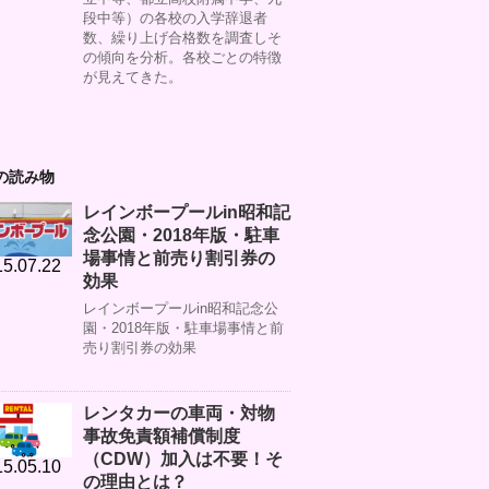
段中等）の各校の入学辞退者
数、繰り上げ合格数を調査しそ
の傾向を分析。各校ごとの特徴
が見えてきた。
の読み物
レインボープールin昭和記
念公園・2018年版・駐車
場事情と前売り割引券の
5.07.22
効果
レインボープールin昭和記念公
園・2018年版・駐車場事情と前
売り割引券の効果
レンタカーの車両・対物
事故免責額補償制度
（CDW）加入は不要！そ
5.05.10
の理由とは？