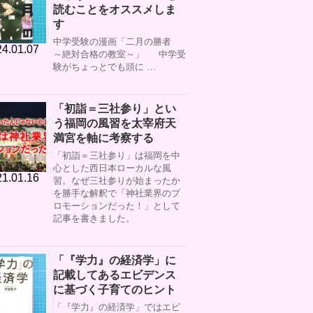
読むことをオススメしま
す
中学受験の漫画「二月の勝者
4.01.07
～絶対合格の教室～」 中学受
験がちょっとでも頭に …
「初詣＝三社参り」とい
う福岡の風習を太宰府天
満宮を軸に考察する
「初詣＝三社参り」は福岡を中
心とした西日本ローカルな風
1.01.16
習。なぜ三社参りが始まったか
を勝手な解釈で「神社業界のプ
ロモーションだった！」として
記事を書きました。
「『学力』の経済学」に
記載してあるエビデンス
に基づく子育てのヒント
「『学力』の経済学」ではエビ