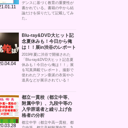
デンスに基づく教育の重要性が
21.01.11
書かれている。書籍の中から結
論だけを採りだして記載してみ
た。
Blu-ray&DVD大ヒット記
念夏休みも！今日から俺
は！！展in渋谷のレポート
2019年夏に渋谷で開催された
「Blu-ray&DVD大ヒット記念夏
0.04.04
休みも！今日から俺は！！」展
を写真満載でレポート。撮影で
使われたファン垂涎の衣装や小
道具などが展示されている！
都立一貫校（都立中等、
附属中学）、九段中等の
入学辞退者と繰り上げ合
格者の分析
都立中学（都立中高一貫校、都
0.03.28
立中等、都立高校附属中学、九