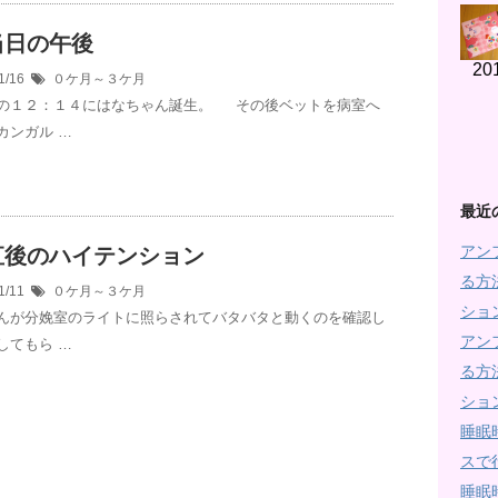
当日の午後
20
1/16
０ケ月～３ケ月
の１２：１４にはなちゃん誕生。 その後ベットを病室へ
カンガル …
最近
アン
直後のハイテンション
る方
1/11
０ケ月～３ケ月
ショ
んが分娩室のライトに照らされてバタバタと動くのを確認し
アン
してもら …
る方
ショ
睡眠
スで
睡眠