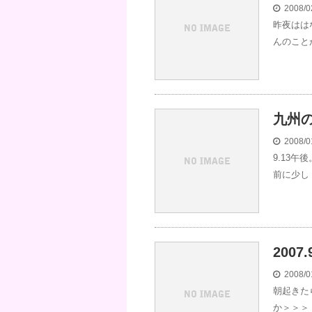
2008/0
昨夜はは
んのこと
九州
2008/0
9.13
前に少し
2007
2008/0
朝起きた
か＞＞