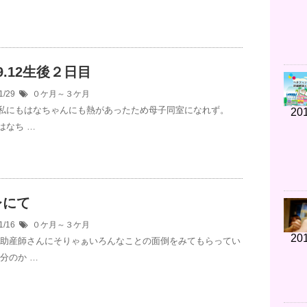
.9.12生後２日目
1/29
０ケ月～３ケ月
私にもはなちゃんにも熱があったため母子同室になれず。
201
はなち …
レにて
1/16
０ケ月～３ケ月
201
 助産師さんにそりゃぁいろんなことの面倒をみてもらってい
分のか …