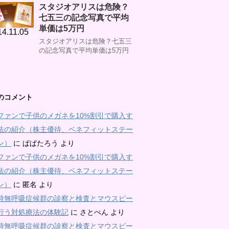
スタジオアリスは危険？
七五三の記念写真で平均
単価は5万円
14.11.05
スタジオアリスは危険？七五三
の記念写真で平均単価は5万円
のコメント
ファンで子供のメガネを10%割引で購入す
法の紹介（株主優待、ベネフィットステー
ン）
に
ぱぱたろう
より
ファンで子供のメガネを10%割引で購入す
法の紹介（株主優待、ベネフィットステー
ン）
に
匿名
より
時無呼吸症候群の診察と検査とマウスピー
行う対処療法の体験記
に
さとぺん
より
時無呼吸症候群の診察と検査とマウスピー