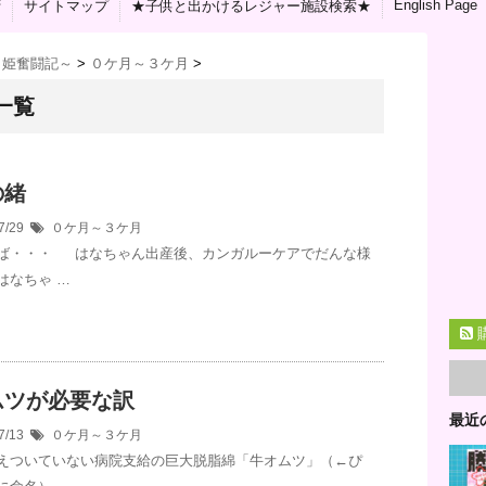
English Page
拶
サイトマップ
★子供と出かけるレジャー施設検索★
り姫奮闘記～
>
０ケ月～３ケ月
>
一覧
の緒
7/29
０ケ月～３ケ月
ば・・・ はなちゃん出産後、カンガルーケアでだんな様
はなちゃ …
ムツが必要な訳
最近
7/13
０ケ月～３ケ月
えついていない病院支給の巨大脱脂綿「牛オムツ」（←ぴ