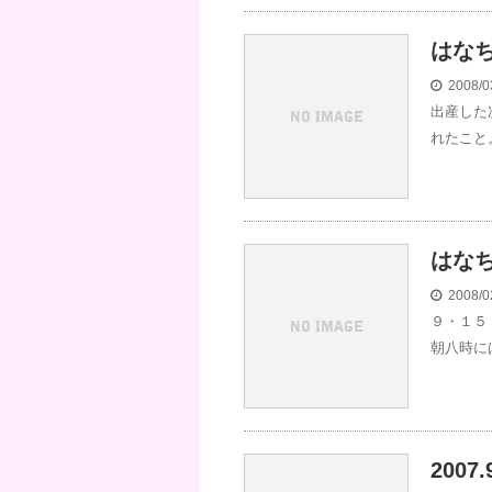
はな
2008/0
出産した
れたこと。
はな
2008/0
９・１５
朝八時に
200