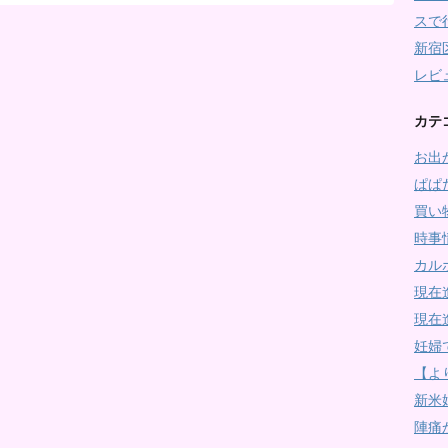
スで
新宿
レビ
カテ
お出
ぱぱ
買い
時事
カル
現在
現在
妊婦
【よ
新米
陣痛