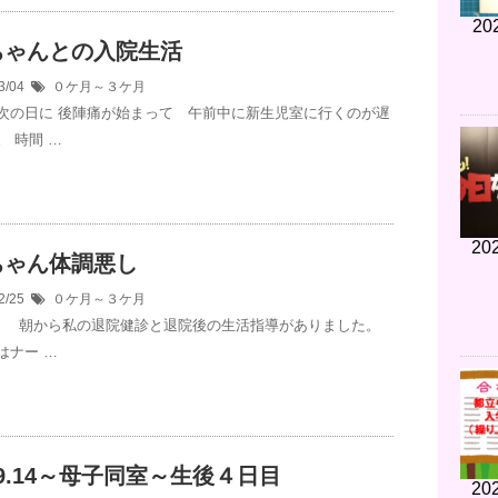
20
ちゃんとの入院生活
3/04
０ケ月～３ケ月
次の日に 後陣痛が始まって 午前中に新生児室に行くのが遅
 時間 …
202
ちゃん体調悪し
2/25
０ケ月～３ケ月
 朝から私の退院健診と退院後の生活指導がありました。
はナー …
7.9.14～母子同室～生後４日目
202