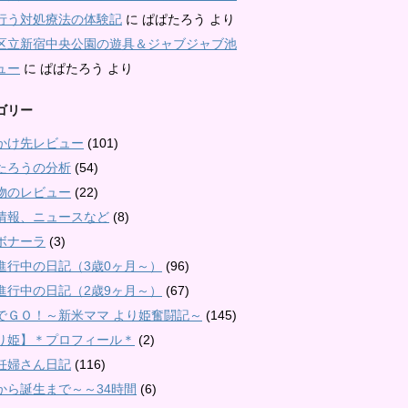
行う対処療法の体験記
に
ぱぱたろう
より
区立新宿中央公園の遊具＆ジャブジャブ池
ュー
に
ぱぱたろう
より
ゴリー
かけ先レビュー
(101)
たろうの分析
(54)
物のレビュー
(22)
情報、ニュースなど
(8)
ボナーラ
(3)
進行中の日記（3歳0ヶ月～）
(96)
進行中の日記（2歳9ヶ月～）
(67)
でＧＯ！～新米ママ より姫奮闘記～
(145)
り姫】＊プロフィール＊
(2)
妊婦さん日記
(116)
から誕生まで～～34時間
(6)