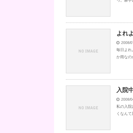
っ。勝手
よれ
2008/0
毎日よれ
か雨なのか
入院
2008/0
私の入院
くなんて