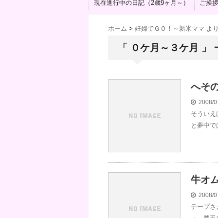
現在進行中の日記（2歳9ヶ月～）
ご挨
ホーム
>
妊婦でＧＯ！～新米ママ よ
「 ０ケ月～３ケ月 」 
へそ
2008/0
そういえ
と夢中で
牛オ
2008/0
テープさ