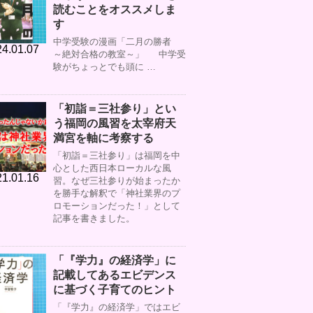
読むことをオススメしま
す
中学受験の漫画「二月の勝者
4.01.07
～絶対合格の教室～」 中学受
験がちょっとでも頭に …
「初詣＝三社参り」とい
う福岡の風習を太宰府天
満宮を軸に考察する
「初詣＝三社参り」は福岡を中
心とした西日本ローカルな風
1.01.16
習。なぜ三社参りが始まったか
を勝手な解釈で「神社業界のプ
ロモーションだった！」として
記事を書きました。
「『学力』の経済学」に
記載してあるエビデンス
に基づく子育てのヒント
「『学力』の経済学」ではエビ