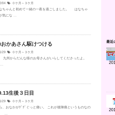
2/04
０ケ月～３ケ月
なちゃんと初めて一緒の一夜を過ごしました。 はなちゃ
が気にな …
最近
のおかあさん駆けつける
1/29
０ケ月～３ケ月
午後。 九州からだんな様のお母さんがいらしてくださったよ。
201
 …
.9.13生後３日目
1/29
０ケ月～３ケ月
ら、おなかがｸﾞｸﾞぐっと痛い。 これが後陣痛というものなの
201
＞ …