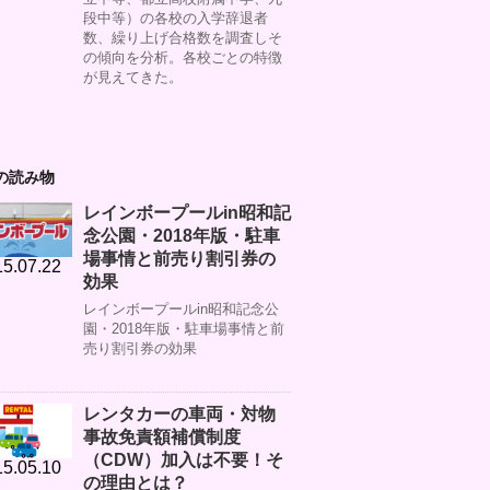
段中等）の各校の入学辞退者
数、繰り上げ合格数を調査しそ
の傾向を分析。各校ごとの特徴
が見えてきた。
の読み物
レインボープールin昭和記
念公園・2018年版・駐車
場事情と前売り割引券の
5.07.22
効果
レインボープールin昭和記念公
園・2018年版・駐車場事情と前
売り割引券の効果
レンタカーの車両・対物
事故免責額補償制度
（CDW）加入は不要！そ
5.05.10
の理由とは？