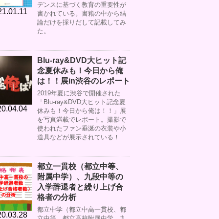
デンスに基づく教育の重要性が
21.01.11
書かれている。書籍の中から結
論だけを採りだして記載してみ
た。
Blu-ray&DVD大ヒット記
念夏休みも！今日から俺
は！！展in渋谷のレポート
2019年夏に渋谷で開催された
「Blu-ray&DVD大ヒット記念夏
0.04.04
休みも！今日から俺は！！」展
を写真満載でレポート。撮影で
使われたファン垂涎の衣装や小
道具などが展示されている！
都立一貫校（都立中等、
附属中学）、九段中等の
入学辞退者と繰り上げ合
格者の分析
都立中学（都立中高一貫校、都
0.03.28
立中等、都立高校附属中学、九