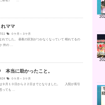
に命名） …
202
よれママ
7/11
０ケ月～３ケ月
よれでした。 昼夜の区別がつかなくなっていて 晴れてるの
 外の …
202
中 本当に助かったこと。
4/24
０ケ月～３ケ月
は９月１０日から２２日までとなりました。 入院が長引
思っても …