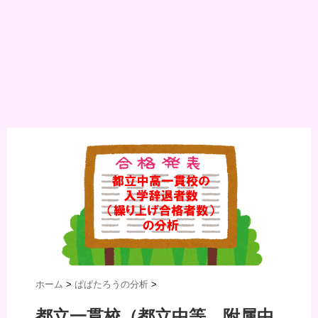
ホーム
>
ぱぱたろうの分析
>
都立一貫校（都立中等、附属中