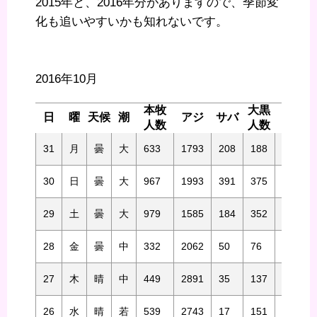
2015年と、2016年分がありますので、季節変
化も追いやすいかも知れないです。
2016年10月
本牧
大黒
日
曜
天候
潮
アジ
サバ
アジ
人数
人数
31
月
曇
大
633
1793
208
188
179
30
日
曇
大
967
1993
391
375
54
29
土
曇
大
979
1585
184
352
125
28
金
曇
中
332
2062
50
76
84
27
木
晴
中
449
2891
35
137
139
26
水
晴
若
539
2743
17
151
95