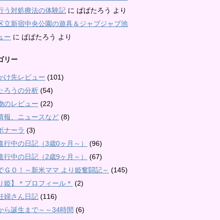
行う対処療法の体験記
に
ぱぱたろう
より
区立新宿中央公園の遊具＆ジャブジャブ池
ュー
に
ぱぱたろう
より
ゴリー
かけ先レビュー
(101)
たろうの分析
(54)
物のレビュー
(22)
情報、ニュースなど
(8)
ボナーラ
(3)
進行中の日記（3歳0ヶ月～）
(96)
進行中の日記（2歳9ヶ月～）
(67)
でＧＯ！～新米ママ より姫奮闘記～
(145)
り姫】＊プロフィール＊
(2)
妊婦さん日記
(116)
から誕生まで～～34時間
(6)