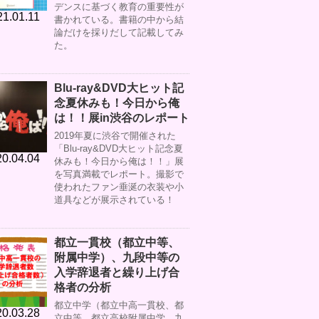
デンスに基づく教育の重要性が
21.01.11
書かれている。書籍の中から結
論だけを採りだして記載してみ
た。
Blu-ray&DVD大ヒット記
念夏休みも！今日から俺
は！！展in渋谷のレポート
2019年夏に渋谷で開催された
「Blu-ray&DVD大ヒット記念夏
0.04.04
休みも！今日から俺は！！」展
を写真満載でレポート。撮影で
使われたファン垂涎の衣装や小
道具などが展示されている！
都立一貫校（都立中等、
附属中学）、九段中等の
入学辞退者と繰り上げ合
格者の分析
都立中学（都立中高一貫校、都
0.03.28
立中等、都立高校附属中学、九