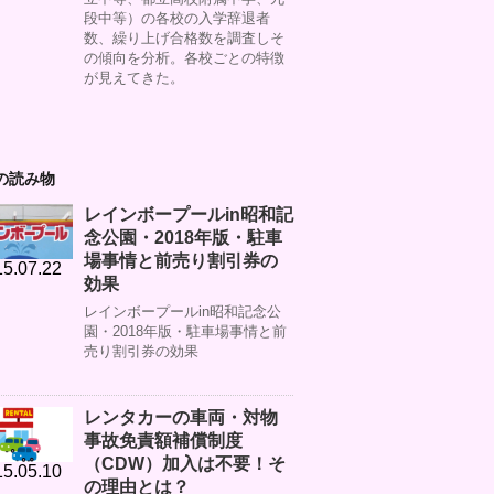
段中等）の各校の入学辞退者
数、繰り上げ合格数を調査しそ
の傾向を分析。各校ごとの特徴
が見えてきた。
の読み物
レインボープールin昭和記
念公園・2018年版・駐車
場事情と前売り割引券の
5.07.22
効果
レインボープールin昭和記念公
園・2018年版・駐車場事情と前
売り割引券の効果
レンタカーの車両・対物
事故免責額補償制度
（CDW）加入は不要！そ
5.05.10
の理由とは？