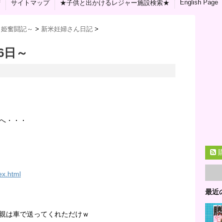
English Page
拶
サイトマップ
★子供と出かけるレジャー施設検索★
り姫奮闘記～
>
新米妊婦さん日記
>
6日～
へ・・・
ex.html
最近
親は車で送ってくれただけｗ