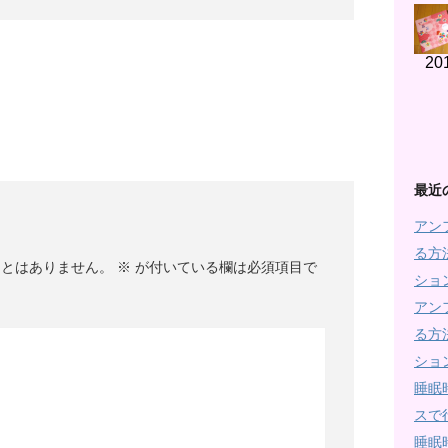
20
最近
アン
る方
ことはありません。
※
が付いている欄は必須項目で
ショ
アン
る方
ショ
睡眠
スで
睡眠