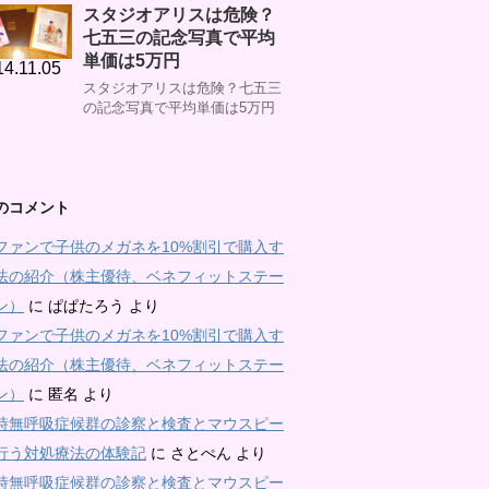
スタジオアリスは危険？
七五三の記念写真で平均
単価は5万円
14.11.05
スタジオアリスは危険？七五三
の記念写真で平均単価は5万円
のコメント
ファンで子供のメガネを10%割引で購入す
法の紹介（株主優待、ベネフィットステー
ン）
に
ぱぱたろう
より
ファンで子供のメガネを10%割引で購入す
法の紹介（株主優待、ベネフィットステー
ン）
に
匿名
より
時無呼吸症候群の診察と検査とマウスピー
行う対処療法の体験記
に
さとぺん
より
時無呼吸症候群の診察と検査とマウスピー