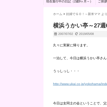
現在進行中の日記（2歳9ヶ月～）
ご挨
ホーム
>
妊婦でＧＯ！～新米ママ よ
横浜うかい亭～27週
2007/07/02
2019/05/08
久々に実家に帰ります。
一泊して、今日は横浜うかい亭さん
うっしっし・・・
http://www.ukai.co.jp/yokohama/ind
今日は女同士の会ということで、父