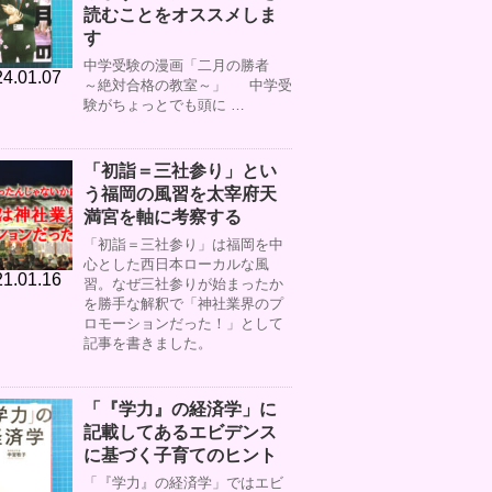
読むことをオススメしま
す
中学受験の漫画「二月の勝者
4.01.07
～絶対合格の教室～」 中学受
験がちょっとでも頭に …
「初詣＝三社参り」とい
う福岡の風習を太宰府天
満宮を軸に考察する
「初詣＝三社参り」は福岡を中
心とした西日本ローカルな風
1.01.16
習。なぜ三社参りが始まったか
を勝手な解釈で「神社業界のプ
ロモーションだった！」として
記事を書きました。
「『学力』の経済学」に
記載してあるエビデンス
に基づく子育てのヒント
「『学力』の経済学」ではエビ