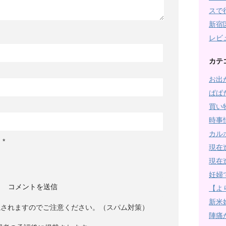
スで
新宿
レビ
カテ
お出
ぱぱ
買い
時事
カル
。
*
現在
現在
妊婦
【よ
新米
視されますのでご注意ください。（スパム対策）
陣痛