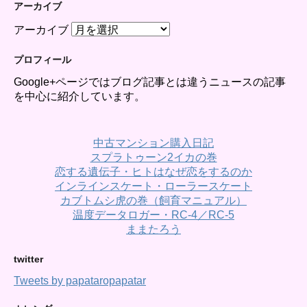
アーカイブ
アーカイブ
プロフィール
Google+ページではブログ記事とは違うニュースの記事
を中心に紹介しています。
中古マンション購入日記
スプラトゥーン2イカの巻
恋する遺伝子・ヒトはなぜ恋をするのか
インラインスケート・ローラースケート
カブトムシ虎の巻（飼育マニュアル）
温度データロガー・RC-4／RC-5
ままたろう
twitter
Tweets by papataropapatar