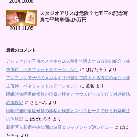
2014.10.08
スタジオアリスは危険？七五三の記念写
真で平均単価は5万円
2014.11.05
最近のコメント
アンファンで子供のメガネを10%割引で購入する方法の紹介（株
主優待、ベネフィットステーション）
に
ぱぱたろう
より
アンファンで子供のメガネを10%割引で購入する方法の紹介（株
主優待、ベネフィットステーション）
に
匿名
より
睡眠時無呼吸症候群の診察と検査とマウスピースで行う対処療法
の体験記
に
さとぺん
より
睡眠時無呼吸症候群の診察と検査とマウスピースで行う対処療法
の体験記
に
ぱぱたろう
より
新宿区立新宿中央公園の遊具＆ジャブジャブ池レビュー
に
ぱぱ
たろう
より