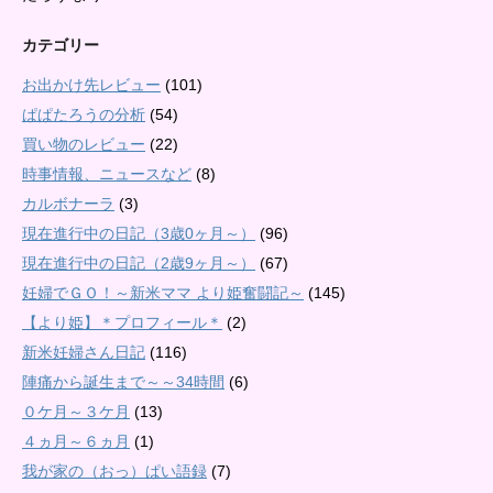
カテゴリー
お出かけ先レビュー
(101)
ぱぱたろうの分析
(54)
買い物のレビュー
(22)
時事情報、ニュースなど
(8)
カルボナーラ
(3)
現在進行中の日記（3歳0ヶ月～）
(96)
現在進行中の日記（2歳9ヶ月～）
(67)
妊婦でＧＯ！～新米ママ より姫奮闘記～
(145)
【より姫】＊プロフィール＊
(2)
新米妊婦さん日記
(116)
陣痛から誕生まで～～34時間
(6)
０ケ月～３ケ月
(13)
４ヵ月～６ヵ月
(1)
我が家の（おっ）ぱい語録
(7)