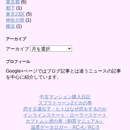
東京都
(6)
都下
(1)
東京23区
(5)
神奈川県
(1)
横浜
(1)
アーカイブ
アーカイブ
プロフィール
Google+ページではブログ記事とは違うニュースの記事
を中心に紹介しています。
中古マンション購入日記
スプラトゥーン2イカの巻
恋する遺伝子・ヒトはなぜ恋をするのか
インラインスケート・ローラースケート
カブトムシ虎の巻（飼育マニュアル）
温度データロガー・RC-4／RC-5