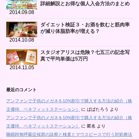
詳細解説とお得な個人入会方法のまとめ
2014.09.08
ダイエット検証３・お酒を飲むと筋肉率
が減り体脂肪率が増える？
2014.10.08
スタジオアリスは危険？七五三の記念写
真で平均単価は5万円
2014.11.05
最近のコメント
アンファンで子供のメガネを10%割引で購入する方法の紹介（株
主優待、ベネフィットステーション）
に
ぱぱたろう
より
アンファンで子供のメガネを10%割引で購入する方法の紹介（株
主優待、ベネフィットステーション）
に
匿名
より
睡眠時無呼吸症候群の診察と検査とマウスピースで行う対処療法