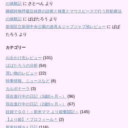
の体験記
に
さとぺん
より
睡眠時無呼吸症候群の診察と検査とマウスピースで行う対処療法
の体験記
に
ぱぱたろう
より
新宿区立新宿中央公園の遊具＆ジャブジャブ池レビュー
に
ぱぱ
たろう
より
カテゴリー
お出かけ先レビュー
(101)
ぱぱたろうの分析
(54)
買い物のレビュー
(22)
時事情報、ニュースなど
(8)
カルボナーラ
(3)
現在進行中の日記（3歳0ヶ月～）
(96)
現在進行中の日記（2歳9ヶ月～）
(67)
妊婦でＧＯ！～新米ママ より姫奮闘記～
(145)
【より姫】＊プロフィール＊
(2)
新米妊婦さん日記
(116)