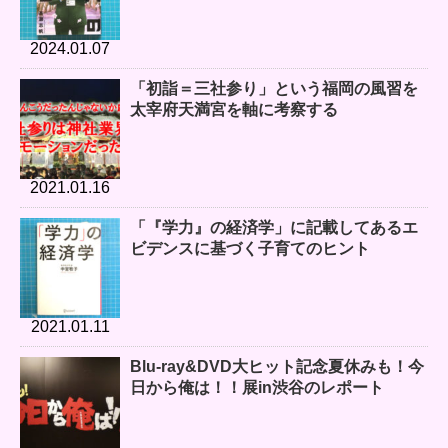
2024.01.07
「初詣＝三社参り」という福岡の風習を
太宰府天満宮を軸に考察する
2021.01.16
「『学力』の経済学」に記載してあるエ
ビデンスに基づく子育てのヒント
2021.01.11
Blu-ray&DVD大ヒット記念夏休みも！今
日から俺は！！展in渋谷のレポート