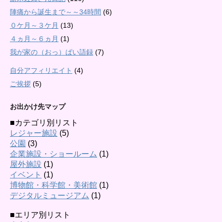
陣痛から誕生まで～～34時間
(6)
０ケ月～３ケ月
(13)
４ヵ月～６ヵ月
(1)
我が家の（おっ）ぱい語録
(7)
自分アフィリエイト
(4)
ご挨拶
(5)
お出かけ先マップ
■カテゴリ別リスト
レジャー施設
(5)
公園
(3)
企業施設・ショールーム
(1)
屋外施設
(1)
イベント
(1)
博物館・科学館・美術館
(1)
デジタルミュージアム
(1)
■エリア別リスト