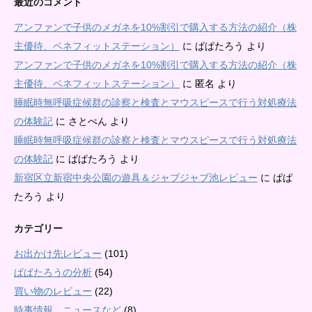
最近のコメント
アンファンで子供のメガネを10%割引で購入する方法の紹介（株
主優待、ベネフィットステーション）
に
ぱぱたろう
より
アンファンで子供のメガネを10%割引で購入する方法の紹介（株
主優待、ベネフィットステーション）
に
匿名
より
睡眠時無呼吸症候群の診察と検査とマウスピースで行う対処療法
の体験記
に
さとぺん
より
睡眠時無呼吸症候群の診察と検査とマウスピースで行う対処療法
の体験記
に
ぱぱたろう
より
新宿区立新宿中央公園の遊具＆ジャブジャブ池レビュー
に
ぱぱ
たろう
より
カテゴリー
お出かけ先レビュー
(101)
ぱぱたろうの分析
(54)
買い物のレビュー
(22)
時事情報、ニュースなど
(8)