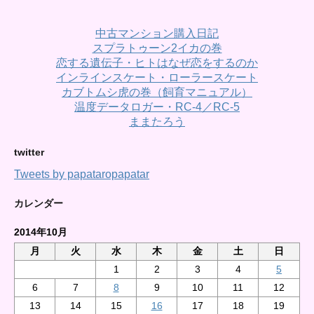
中古マンション購入日記
スプラトゥーン2イカの巻
恋する遺伝子・ヒトはなぜ恋をするのか
インラインスケート・ローラースケート
カブトムシ虎の巻（飼育マニュアル）
温度データロガー・RC-4／RC-5
ままたろう
twitter
Tweets by papataropapatar
カレンダー
2014年10月
月
火
水
木
金
土
日
1
2
3
4
5
6
7
8
9
10
11
12
13
14
15
16
17
18
19