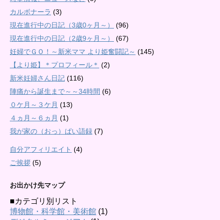
カルボナーラ
(3)
現在進行中の日記（3歳0ヶ月～）
(96)
現在進行中の日記（2歳9ヶ月～）
(67)
妊婦でＧＯ！～新米ママ より姫奮闘記～
(145)
【より姫】＊プロフィール＊
(2)
新米妊婦さん日記
(116)
陣痛から誕生まで～～34時間
(6)
０ケ月～３ケ月
(13)
４ヵ月～６ヵ月
(1)
我が家の（おっ）ぱい語録
(7)
自分アフィリエイト
(4)
ご挨拶
(5)
お出かけ先マップ
■カテゴリ別リスト
博物館・科学館・美術館
(1)