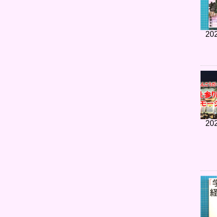
202
202