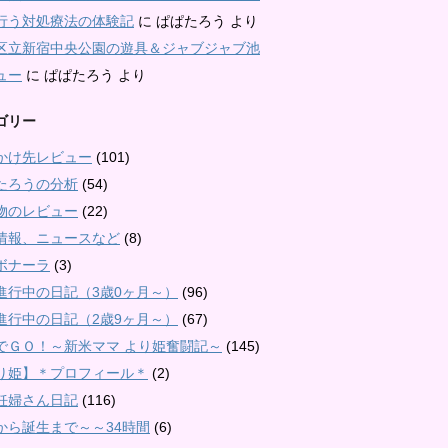
行う対処療法の体験記
に
ぱぱたろう
より
区立新宿中央公園の遊具＆ジャブジャブ池
ュー
に
ぱぱたろう
より
ゴリー
かけ先レビュー
(101)
たろうの分析
(54)
物のレビュー
(22)
情報、ニュースなど
(8)
ボナーラ
(3)
進行中の日記（3歳0ヶ月～）
(96)
進行中の日記（2歳9ヶ月～）
(67)
でＧＯ！～新米ママ より姫奮闘記～
(145)
り姫】＊プロフィール＊
(2)
妊婦さん日記
(116)
から誕生まで～～34時間
(6)