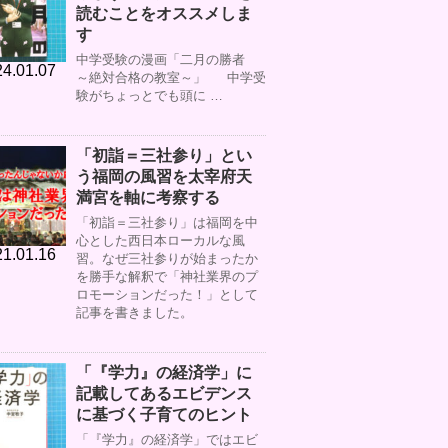
読むことをオススメしま
す
中学受験の漫画「二月の勝者
4.01.07
～絶対合格の教室～」 中学受
験がちょっとでも頭に …
「初詣＝三社参り」とい
う福岡の風習を太宰府天
満宮を軸に考察する
「初詣＝三社参り」は福岡を中
心とした西日本ローカルな風
1.01.16
習。なぜ三社参りが始まったか
を勝手な解釈で「神社業界のプ
ロモーションだった！」として
記事を書きました。
「『学力』の経済学」に
記載してあるエビデンス
に基づく子育てのヒント
「『学力』の経済学」ではエビ