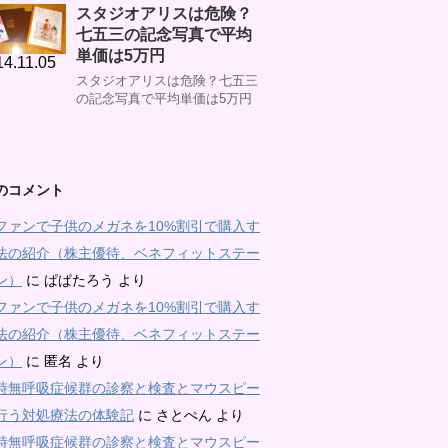
スタジオアリスは危険？
七五三の記念写真で平均
単価は5万円
14.11.05
スタジオアリスは危険？七五三
の記念写真で平均単価は5万円
のコメント
ファンで子供のメガネを10%割引で購入す
法の紹介（株主優待、ベネフィットステー
ン）
に
ぱぱたろう
より
ファンで子供のメガネを10%割引で購入す
法の紹介（株主優待、ベネフィットステー
ン）
に
匿名
より
時無呼吸症候群の診察と検査とマウスピー
行う対処療法の体験記
に
さとぺん
より
時無呼吸症候群の診察と検査とマウスピー