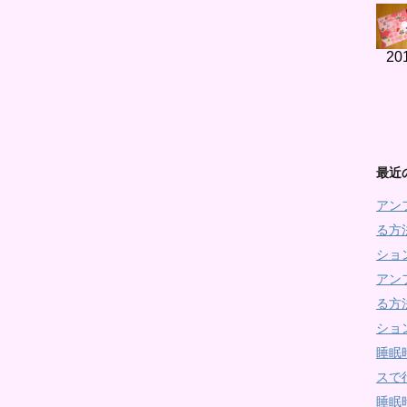
20
最近
アン
る方
ショ
アン
る方
ショ
睡眠
スで
睡眠