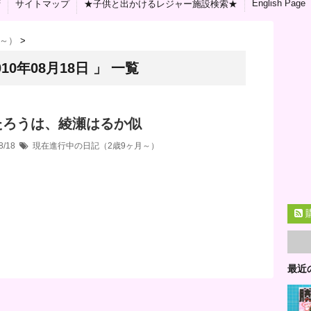
English Page
拶
サイトマップ
★子供と出かけるレジャー施設検索★
月～）
>
0年08月18日 」 一覧
たろうは、綾瀬はるか似
8/18
現在進行中の日記（2歳9ヶ月～）
最近