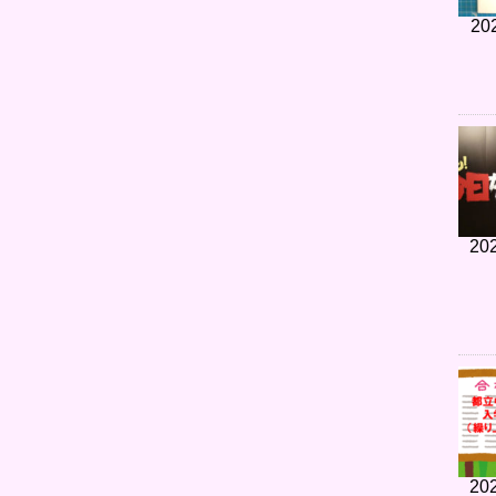
20
202
202