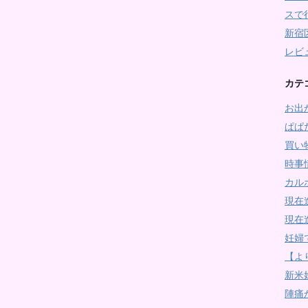
スで
新宿
レビ
カテ
お出
ぱぱ
買い
時事
カル
現在
現在
妊婦
【よ
新米
陣痛