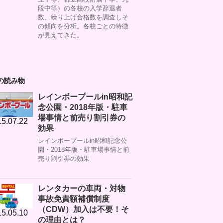
段中等）の各校の入学辞退者
数、繰り上げ合格数を調査しそ
の傾向を分析。各校ごとの特徴
が見えてきた。
の読み物
レインボープールin昭和記
念公園・2018年版・駐車
場事情と前売り割引券の
5.07.22
効果
レインボープールin昭和記念公
園・2018年版・駐車場事情と前
売り割引券の効果
レンタカーの車両・対物
事故免責額補償制度
（CDW）加入は不要！そ
5.05.10
の理由とは？