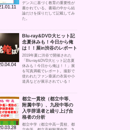
デンスに基づく教育の重要性が
21.01.11
書かれている。書籍の中から結
論だけを採りだして記載してみ
た。
Blu-ray&DVD大ヒット記
念夏休みも！今日から俺
は！！展in渋谷のレポート
2019年夏に渋谷で開催された
「Blu-ray&DVD大ヒット記念夏
0.04.04
休みも！今日から俺は！！」展
を写真満載でレポート。撮影で
使われたファン垂涎の衣装や小
道具などが展示されている！
都立一貫校（都立中等、
附属中学）、九段中等の
入学辞退者と繰り上げ合
格者の分析
都立中学（都立中高一貫校、都
0.03.28
立中等、都立高校附属中学、九